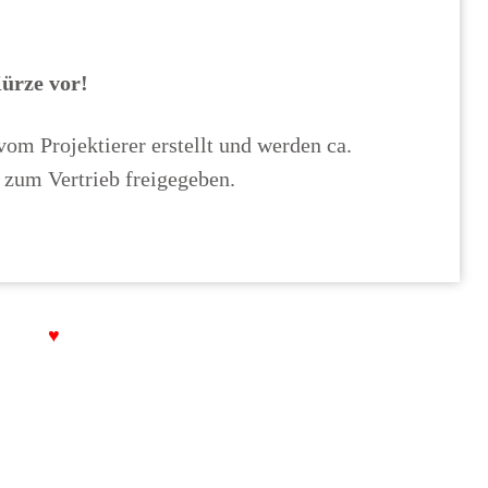
Kürze vor!
om Projektierer erstellt und werden ca.
e zum Vertrieb freigegeben.
t with
♥
by
sixtyseven ® multimedia