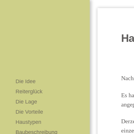
Ha
Nach
Die Idee
Reiterglück
Es ha
Die Lage
ange
Die Vorteile
Derze
Haustypen
einze
Baubeschreibung