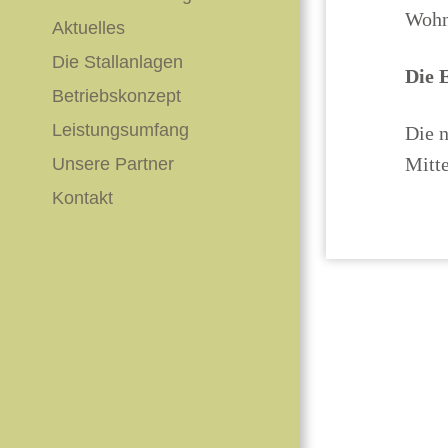
Wohn
Aktuelles
Die Stallanlagen
Die 
Betriebskonzept
Leistungsumfang
Die n
Mitte
Unsere Partner
Kontakt